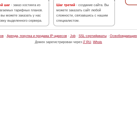
ой шаг
- заказ хостинга из
Шаг третий
- создание сайта. Вы
агаемых тарифных планов.
можете заказать сайт любой
 вы можете заказать у нас
сложности, связавшись с нашим
овку выделенного сервера.
специалистом.
ов
·
Аренда, покупка и продажа IP-адресов
·
Job
·
SSL-сертификаты
·
Освобождающие
Домен зарегистрирован через
i7.RU
.
Whois