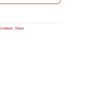
ся домены
·
Прокси