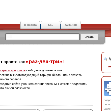
IT-работа
SSL
Аукцион
W
«раз-два-три»!
т просто как
зарегистрировать
свободное доменное имя.
остинг, выбрав подходящий тарифный план или заказать
енного сервера.
оздание сайта у нашего специалиста. Мы можем предложить
йта любой сложности.
пода
регис
шанс