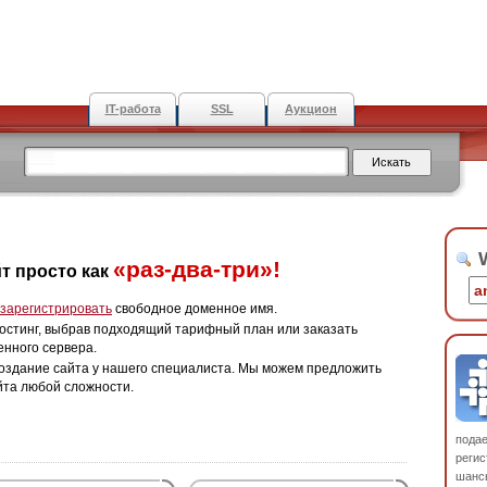
IT-работа
SSL
Аукцион
W
«раз-два-три»!
т просто как
зарегистрировать
свободное доменное имя.
остинг, выбрав подходящий тарифный план или заказать
енного сервера.
оздание сайта у нашего специалиста. Мы можем предложить
йта любой сложности.
пода
регис
шанс