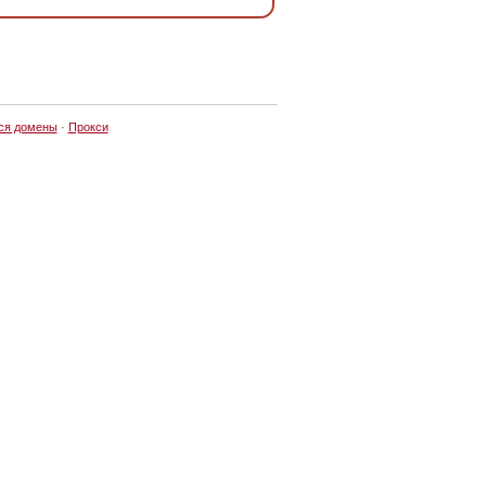
ся домены
·
Прокси