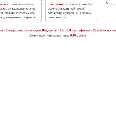
ой шаг
- заказ хостинга из
Шаг третий
- создание сайта. Вы
агаемых тарифных планов.
можете заказать сайт любой
 вы можете заказать у нас
сложности, связавшись с нашим
овку выделенного сервера.
специалистом.
ов
·
Аренда, покупка и продажа IP-адресов
·
Job
·
SSL-сертификаты
·
Освобождающие
Домен зарегистрирован через
i7.RU
.
Whois