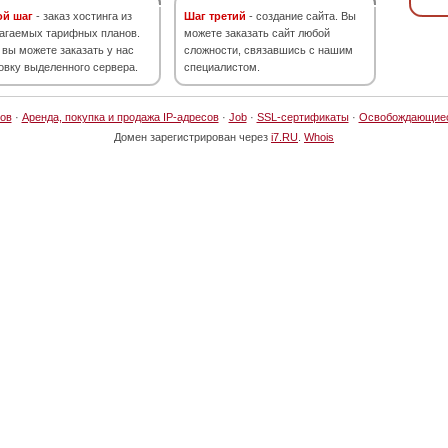
ой шаг
- заказ хостинга из
Шаг третий
- создание сайта. Вы
агаемых тарифных планов.
можете заказать сайт любой
 вы можете заказать у нас
сложности, связавшись с нашим
овку выделенного сервера.
специалистом.
ов
·
Аренда, покупка и продажа IP-адресов
·
Job
·
SSL-сертификаты
·
Освобождающие
Домен зарегистрирован через
i7.RU
.
Whois