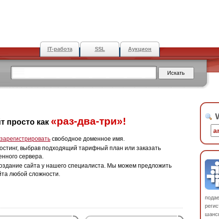
IT-работа
SSL
Аукцион
W
«раз-два-три»!
т просто как
зарегистрировать
свободное доменное имя.
остинг, выбрав подходящий тарифный план или заказать
енного сервера.
оздание сайта у нашего специалиста. Мы можем предложить
йта любой сложности.
пода
регис
шанс