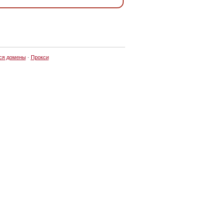
ся домены
·
Прокси