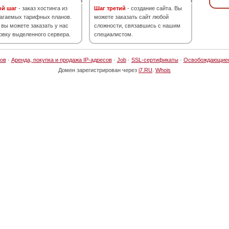
ой шаг
- заказ хостинга из
Шаг третий
- создание сайта. Вы
агаемых тарифных планов.
можете заказать сайт любой
 вы можете заказать у нас
сложности, связавшись с нашим
овку выделенного сервера.
специалистом.
ов
·
Аренда, покупка и продажа IP-адресов
·
Job
·
SSL-сертификаты
·
Освобождающие
Домен зарегистрирован через
i7.RU
.
Whois