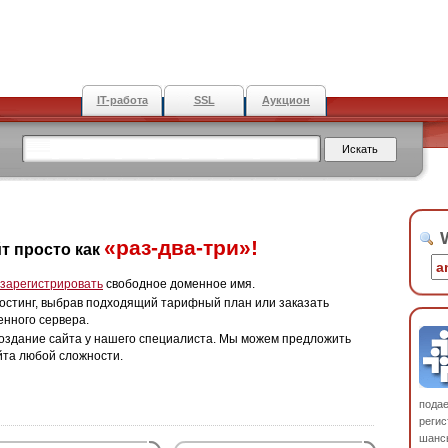
IT-работа
SSL
Аукцион
W
«раз-два-три»!
т просто как
зарегистрировать
свободное доменное имя.
остинг, выбрав подходящий тарифный план или заказать
енного сервера.
оздание сайта у нашего специалиста. Мы можем предложить
йта любой сложности.
пода
регис
шанс