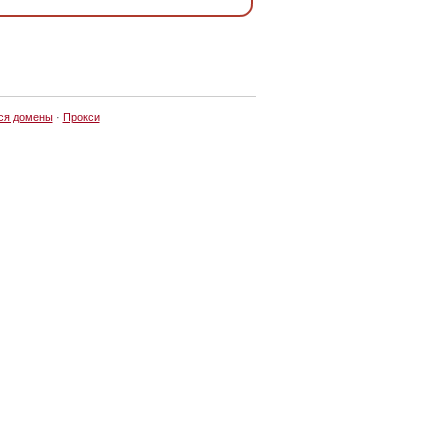
ся домены
·
Прокси