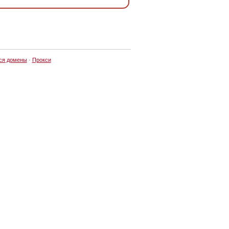
ся домены
·
Прокси