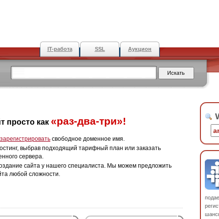
IT-работа
SSL
Аукцион
W
«раз-два-три»!
т просто как
зарегистрировать
свободное доменное имя.
остинг, выбрав подходящий тарифный план или заказать
енного сервера.
оздание сайта у нашего специалиста. Мы можем предложить
йта любой сложности.
пода
регис
шанс