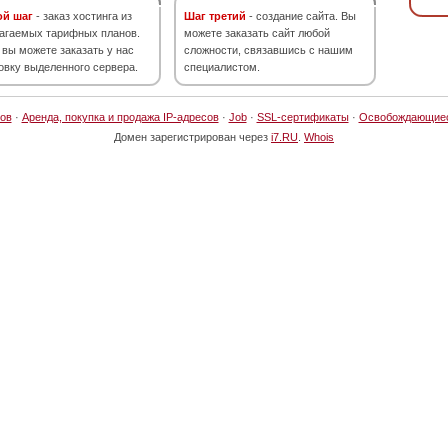
ой шаг
- заказ хостинга из
Шаг третий
- создание сайта. Вы
агаемых тарифных планов.
можете заказать сайт любой
 вы можете заказать у нас
сложности, связавшись с нашим
овку выделенного сервера.
специалистом.
ов
·
Аренда, покупка и продажа IP-адресов
·
Job
·
SSL-сертификаты
·
Освобождающие
Домен зарегистрирован через
i7.RU
.
Whois