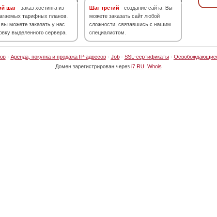
ой шаг
- заказ хостинга из
Шаг третий
- создание сайта. Вы
агаемых тарифных планов.
можете заказать сайт любой
 вы можете заказать у нас
сложности, связавшись с нашим
овку выделенного сервера.
специалистом.
ов
·
Аренда, покупка и продажа IP-адресов
·
Job
·
SSL-сертификаты
·
Освобождающие
Домен зарегистрирован через
i7.RU
.
Whois