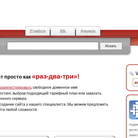
IT-работа
SSL
Аукцион
W
«раз-два-три»!
т просто как
зарегистрировать
свободное доменное имя.
остинг, выбрав подходящий тарифный план или заказать
енного сервера.
оздание сайта у нашего специалиста. Мы можем предложить
йта любой сложности.
пода
регис
шанс