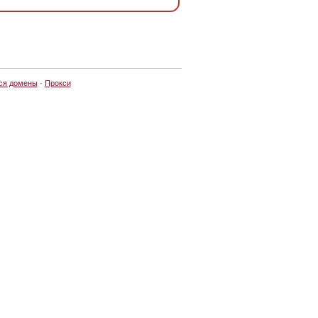
ся домены
·
Прокси