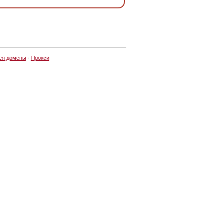
ся домены
·
Прокси