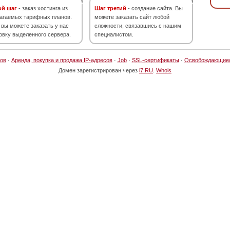
ой шаг
- заказ хостинга из
Шаг третий
- создание сайта. Вы
агаемых тарифных планов.
можете заказать сайт любой
 вы можете заказать у нас
сложности, связавшись с нашим
овку выделенного сервера.
специалистом.
ов
·
Аренда, покупка и продажа IP-адресов
·
Job
·
SSL-сертификаты
·
Освобождающие
Домен зарегистрирован через
i7.RU
.
Whois