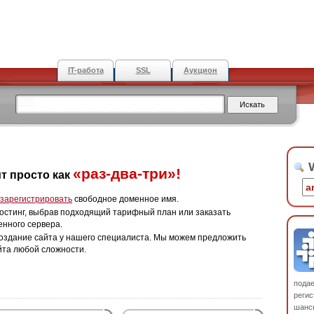
IT-работа
SSL
Аукцион
W
«раз-два-три»!
т просто как
зарегистрировать
свободное доменное имя.
остинг, выбрав подходящий тарифный план или заказать
енного сервера.
оздание сайта у нашего специалиста. Мы можем предложить
йта любой сложности.
пода
регис
шанс