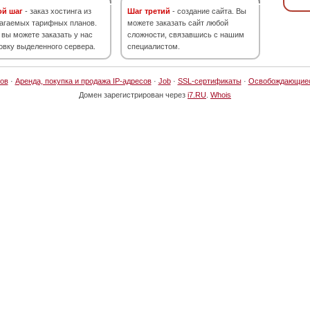
ой шаг
- заказ хостинга из
Шаг третий
- создание сайта. Вы
агаемых тарифных планов.
можете заказать сайт любой
 вы можете заказать у нас
сложности, связавшись с нашим
овку выделенного сервера.
специалистом.
ов
·
Аренда, покупка и продажа IP-адресов
·
Job
·
SSL-сертификаты
·
Освобождающие
Домен зарегистрирован через
i7.RU
.
Whois