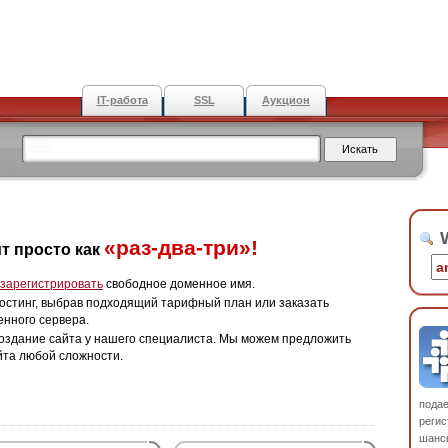
IT-работа
SSL
Аукцион
W
«раз-два-три»!
т просто как
зарегистрировать
свободное доменное имя.
остинг, выбрав подходящий тарифный план или заказать
енного сервера.
оздание сайта у нашего специалиста. Мы можем предложить
йта любой сложности.
пода
регис
шанс