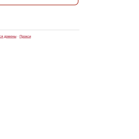
ся домены
·
Прокси