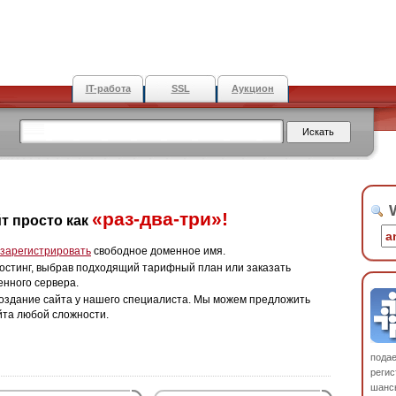
IT-работа
SSL
Аукцион
W
«раз-два-три»!
т просто как
зарегистрировать
свободное доменное имя.
остинг, выбрав подходящий тарифный план или заказать
енного сервера.
оздание сайта у нашего специалиста. Мы можем предложить
йта любой сложности.
пода
регис
шанс