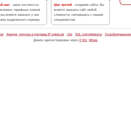
ой шаг
- заказ хостинга из
Шаг третий
- создание сайта. Вы
агаемых тарифных планов.
можете заказать сайт любой
 вы можете заказать у нас
сложности, связавшись с нашим
овку выделенного сервера.
специалистом.
ов
·
Аренда, покупка и продажа IP-адресов
·
Job
·
SSL-сертификаты
·
Освобождающие
Домен зарегистрирован через
i7.RU
.
Whois