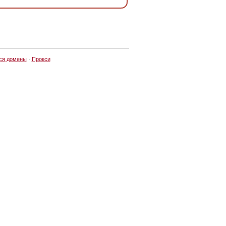
ся домены
·
Прокси