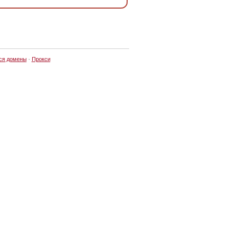
ся домены
·
Прокси