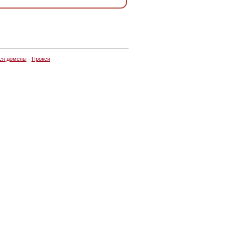
ся домены
·
Прокси