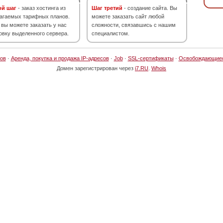
ой шаг
- заказ хостинга из
Шаг третий
- создание сайта. Вы
агаемых тарифных планов.
можете заказать сайт любой
 вы можете заказать у нас
сложности, связавшись с нашим
овку выделенного сервера.
специалистом.
ов
·
Аренда, покупка и продажа IP-адресов
·
Job
·
SSL-сертификаты
·
Освобождающие
Домен зарегистрирован через
i7.RU
.
Whois