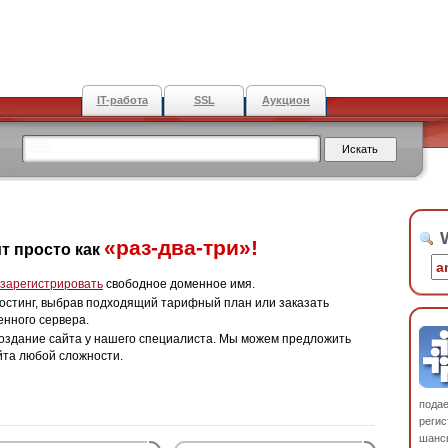
IT-работа
SSL
Аукцион
W
«раз-два-три»!
т просто как
зарегистрировать
свободное доменное имя.
остинг, выбрав подходящий тарифный план или заказать
енного сервера.
оздание сайта у нашего специалиста. Мы можем предложить
йта любой сложности.
пода
регис
шанс