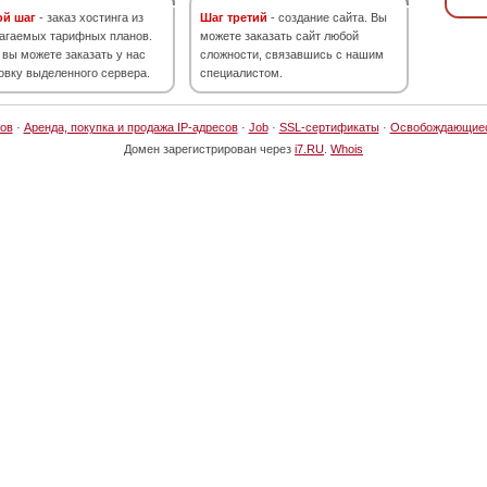
ой шаг
- заказ хостинга из
Шаг третий
- создание сайта. Вы
агаемых тарифных планов.
можете заказать сайт любой
 вы можете заказать у нас
сложности, связавшись с нашим
овку выделенного сервера.
специалистом.
ов
·
Аренда, покупка и продажа IP-адресов
·
Job
·
SSL-сертификаты
·
Освобождающие
Домен зарегистрирован через
i7.RU
.
Whois