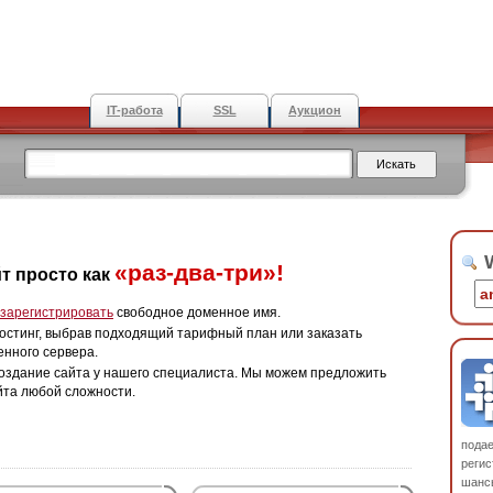
IT-работа
SSL
Аукцион
W
«раз-два-три»!
т просто как
зарегистрировать
свободное доменное имя.
остинг, выбрав подходящий тарифный план или заказать
енного сервера.
оздание сайта у нашего специалиста. Мы можем предложить
йта любой сложности.
пода
регис
шанс