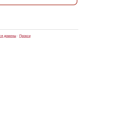
ся домены
·
Прокси