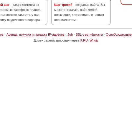
ой шаг
- заказ хостинга из
Шаг третий
- создание сайта. Вы
агаемых тарифных планов.
можете заказать сайт любой
 вы можете заказать у нас
сложности, связавшись с нашим
овку выделенного сервера.
специалистом.
ов
·
Аренда, покупка и продажа IP-адресов
·
Job
·
SSL-сертификаты
·
Освобождающие
Домен зарегистрирован через
i7.RU
.
Whois