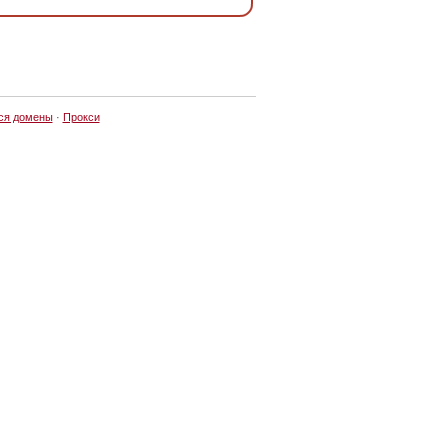
ся домены
·
Прокси