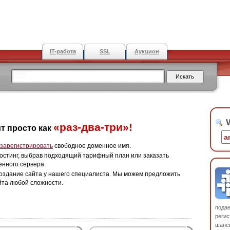
IT-работа
SSL
Аукцион
W
«раз-два-три»!
т просто как
зарегистрировать
свободное доменное имя.
остинг, выбрав подходящий тарифный план или заказать
енного сервера.
оздание сайта у нашего специалиста. Мы можем предложить
йта любой сложности.
пода
регис
шанс