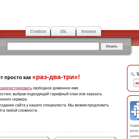
IT-работа
SSL
Аукцион
W
«раз-два-три»!
т просто как
зарегистрировать
свободное доменное имя.
остинг, выбрав подходящий тарифный план или заказать
енного сервера.
оздание сайта у нашего специалиста. Мы можем предложить
йта любой сложности.
пода
регис
шанс