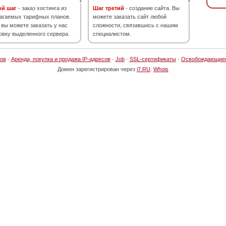
ой шаг
- заказ хостинга из
Шаг третий
- создание сайта. Вы
агаемых тарифных планов.
можете заказать сайт любой
 вы можете заказать у нас
сложности, связавшись с нашим
овку выделенного сервера.
специалистом.
ов
·
Аренда, покупка и продажа IP-адресов
·
Job
·
SSL-сертификаты
·
Освобождающие
Домен зарегистрирован через
i7.RU
.
Whois