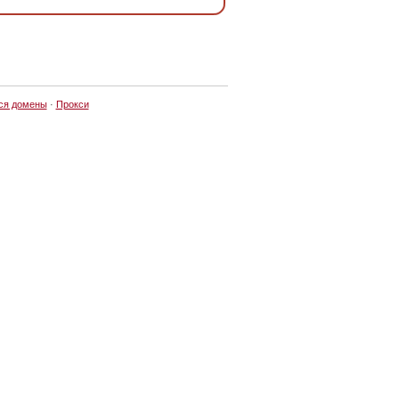
ся домены
·
Прокси