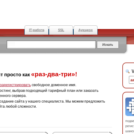
IT-работа
SSL
Аукцион
W
«раз-два-три»!
т просто как
зарегистрировать
свободное доменное имя.
остинг, выбрав подходящий тарифный план или заказать
енного сервера.
оздание сайта у нашего специалиста. Мы можем предложить
йта любой сложности.
пода
регис
шанс