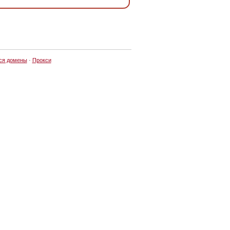
ся домены
·
Прокси