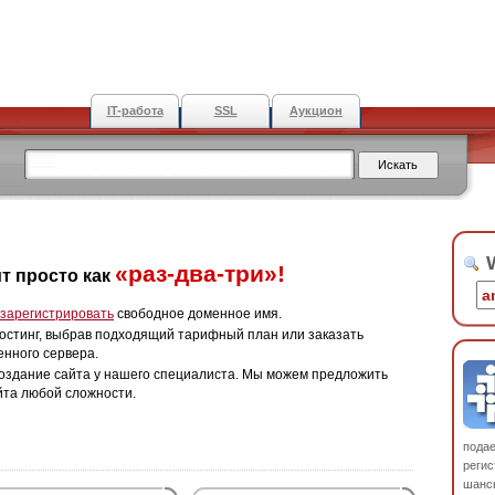
IT-работа
SSL
Аукцион
W
«раз-два-три»!
т просто как
зарегистрировать
свободное доменное имя.
остинг, выбрав подходящий тарифный план или заказать
енного сервера.
оздание сайта у нашего специалиста. Мы можем предложить
йта любой сложности.
пода
регис
шанс