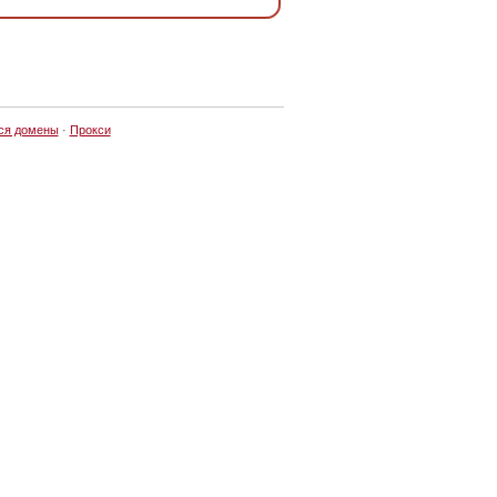
ся домены
·
Прокси