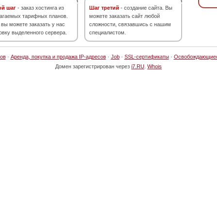
ой шаг
- заказ хостинга из
Шаг третий
- создание сайта. Вы
агаемых тарифных планов.
можете заказать сайт любой
 вы можете заказать у нас
сложности, связавшись с нашим
овку выделенного сервера.
специалистом.
ов
·
Аренда, покупка и продажа IP-адресов
·
Job
·
SSL-сертификаты
·
Освобождающие
Домен зарегистрирован через
i7.RU
.
Whois